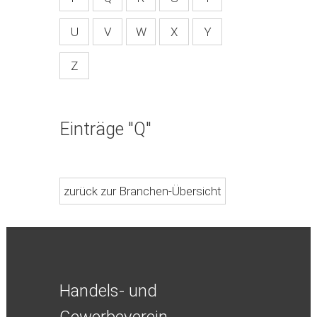
U
V
W
X
Y
Z
Einträge "Q"
zurück zur Branchen-Übersicht
Handels- und