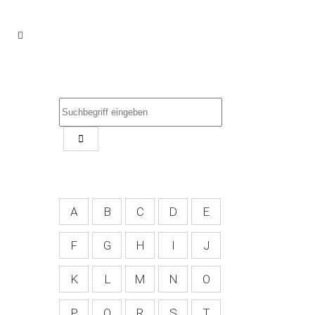
A
B
C
D
E
F
G
H
I
J
K
L
M
N
O
P
Q
R
S
T