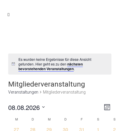
Es wurden keine Ergebnisse für diese Ansicht
gefunden. Hier geht es zu den
nächsten
bevorstehenden Veranstaltungen
.
Mitgliederveranstaltung
Veranstaltungen
Mitgliederveranstaltung
08.08.2026
Verans
Ansich
Monat
Ansich
Datum
Naviga
M
D
M
D
F
S
S
Kalender
wählen.
Navigat
0
0
0
0
0
0
0
27
28
29
30
31
1
2