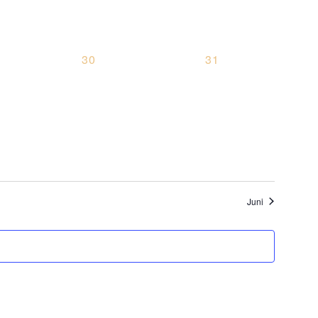
0
0
30
31
STALTUNGEN,
VERANSTALTUNGEN,
VERANSTALTUNG
Juni