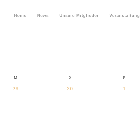
Home
News
Unsere Mitglieder
Veranstaltun
M
D
F
0
0
0
29
30
1
NGEN,
VERANSTALTUNGEN,
VERANSTALTUNGEN,
VERA