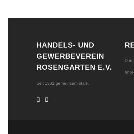
HANDELS- UND
R
GEWERBEVEREIN
Date
ROSENGARTEN E.V.
Imp
Seit 1991 gemeinsam stark.