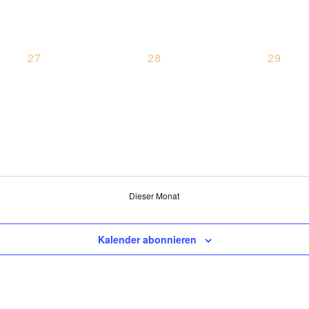
0
0
0
27
28
29
NGEN,
VERANSTALTUNGEN,
VERANSTALTUNGEN,
VERAN
Dieser Monat
Kalender abonnieren