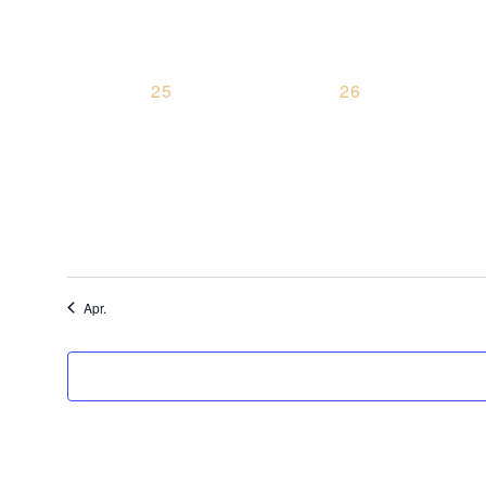
0
0
25
26
VERANSTALTUNGEN,
VERANSTALTU
Apr.